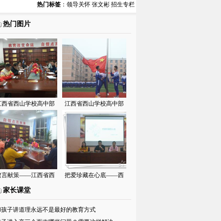
热门标签
：
领导关怀
张文彬
招生专栏
热门图片
江西省西山学校高中部
江西省西山学校高中部
召开河北衡水一行学习
开展“尊重生命，热爱生
分享会
活”主题教育活动
建言献策——江西省西
把爱珍藏在心底——西
山学校召开高中部重点
山学校高中部召开女生
家长课堂
班班主任座谈会
心理健康讲座
和孩子讲道理永远不是最好的教育方式