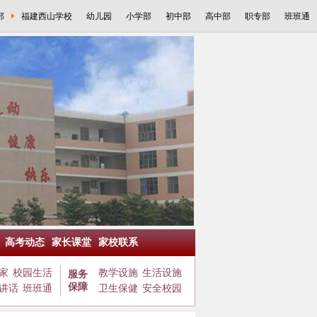
部
福建西山学校
幼儿园
小学部
初中部
高中部
职专部
班班通
高考动态
家长课堂
家校联系
家
校园生活
教学设施
生活设施
服务
保障
讲话
班班通
卫生保健
安全校园