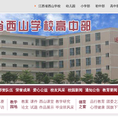
江西省西山学校
幼儿园
小学部
初中部
高中
师资队伍
荣誉成果
爱心公益
校友风采
校园新闻
通知公告
教育要闻
比赛
教案
课件
西山课堂
教学研究
品行教育
团委之
教学
德育
园地
之窗
专访
论文
试题
作品展示
毕业班风采
心理健康
国旗下