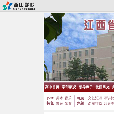
高中首页
学部概况
领导班子
校园风光
美术
音乐
文艺汇演
演讲
办学
视频
特色
集锦
舞蹈
体育
名家讲堂
领导