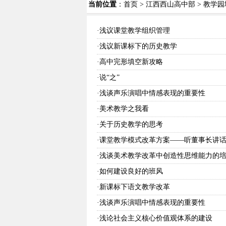
当前位置
：
首页
>
江西西山高中部
>
教学园
·
浅议课堂教学组织管理
·
浅议新课标下的历史教学
·
高中完形填空新攻略
·
说“之”
·
浅谈声乐演唱中情感表现的重要性
·
美术教学之我看
·
关于历史教学的思考
·
课堂教学模式改革方案——听董事长讲
·
浅谈美术教学改革中创造性思维能力的
·
如何建设良好的班风
·
新课标下语文教学改革
·
浅谈声乐演唱中情感表现的重要性
·
浅论社会主义核心价值观体系的建设